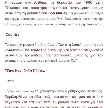
Η reggae αναπτύχθηκε τη δεκαετία του 1960 στην
Τζαμάικα και απέκτησε παγκόσμια αναγνώριση κυρίως
μέσα από τη μουσική του
Bob Marley.
Οι ρυθμοί και οι στίχοι
της reggae μεταφέρουν μηνύματα ειρήνης, δικαιοσύνης και κοινωνικής
ισότητας, κάνοντάς την ένα από τα πιο αναγνωρίσιμα είδη στον κόσμο.
Country
Το country μουσικό είδος έχει ρίζες στη λαϊκή μουσική των
Ηνωμένων Πολιτειών της Αμερικής και διατηρείται ζωντανό
μέσω των τραγουδιών που αφηγούνται ιστορίες για την
αγάπη, την απώλεια και την καθημερινή ζωή.
Τζόνι Κας
,
.
Ντόλι Πάρτον
Latin
Τη
τη χαρακτηρίζουν ο ρυθμός και το πάθος.
λατινική μουσική
Περιλαμβάνει ποικίλα στυλ, από σάλσα και μπατσάτα έως
ρέγκετον και λατινική ποπ. Οι ρυθμοί αυτοί είναι γεμάτοι
ενέργεια και έχουν κατακτήσει τις παγκόσμιες μουσικές