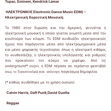
Tupac, Eminem, Kendrick Lamar
ΗΛΕΚΤΡΟΝΙΚΗ(
Electronic
Dance Music EDM) –
Ηλεκτρονική Χορευτική Μουσική.
Το 1980 στην Ευρώπη και την Αμερική, γεννιέται η
ηλεκτρονική μουσική η οποία γίνεται γνωστή μέσα από την
κουλτούρα των κλαμπ. Το EDM συνδυάζει ηλεκτρονικούς
ήχους που παράγονται μέσα από ηλεκτρομηχανικά μέσα
και μέσα ψηφιακής τεχνολογίας όπως η ηλεκτρική κιθάρα,
το συνθεσάιζερ, ο ηλεκτρονικός υπολογιστής και ρυθμούς
που προκαλούν τον κόσμο να χορέψει. Από τις
underground
*
η EDM πέρασε σε τεράστια φεστιβάλ
σκηνές
και
παγκόσμια δημοφιλία.
όπως το Tomorrowland
απέκτησε
(
*
καθώς συνδέθηκε με τη χρήση ουσιών)
Calvin Harris, Daft Punk,David Guetta
Reggae