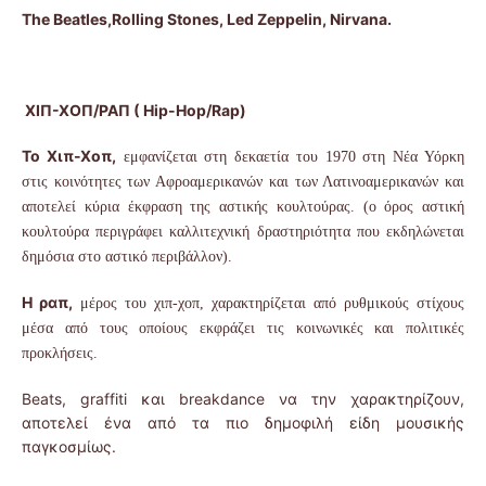
The Beatles,Rolling Stones, Led Zeppelin, Nirvana.
ΧΙΠ
-
ΧΟΠ
/
ΡΑΠ
( Hip-Hop/Rap)
Το Χιπ-Χοπ,
εμφανίζεται στη δεκαετία του 1970 στη Νέα Υόρκη
στις κοινότητες των Αφροαμερικανών και των Λατινοαμερικανών και
αποτελεί κύρια έκφραση της αστικής κουλτούρας. (ο όρος αστική
κουλτούρα περιγράφει καλλιτεχνική δραστηριότητα που εκδηλώνεται
δημόσια στο αστικό περιβάλλον).
Η ραπ,
μέρος του χιπ-χοπ, χαρακτηρίζεται από ρυθμικούς στίχους
μέσα από τους οποίους εκφράζει τις κοινωνικές και πολιτικές
προκλήσεις.
Beats, graffiti και breakdance να την χαρακτηρίζουν,
αποτελεί ένα από τα πιο δημοφιλή είδη μουσικής
παγκοσμίως.