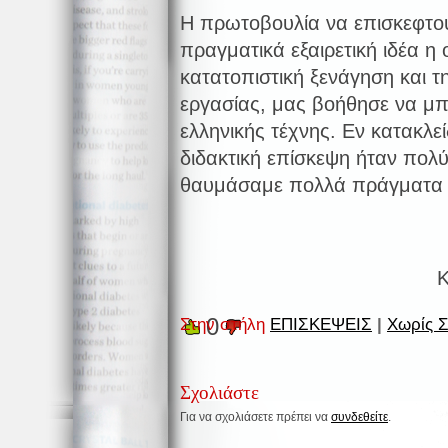
Η πρωτοβουλία να επισκεφτού
πραγματικά εξαιρετική ιδέα η
κατατοπιστική ξενάγηση και
εργασίας, μας βοήθησε να μπ
ελληνικής τέχνης. Εν κατακλε
διδακτική επίσκεψη ήταν πολύ 
θαυμάσαμε πολλά πράγματα τ
Κ
0
Στην στήλη
ΕΠΙΣΚΕΨΕΙΣ
|
Χωρίς Σ
Σχολιάστε
Για να σχολιάσετε πρέπει να
συνδεθείτε
.