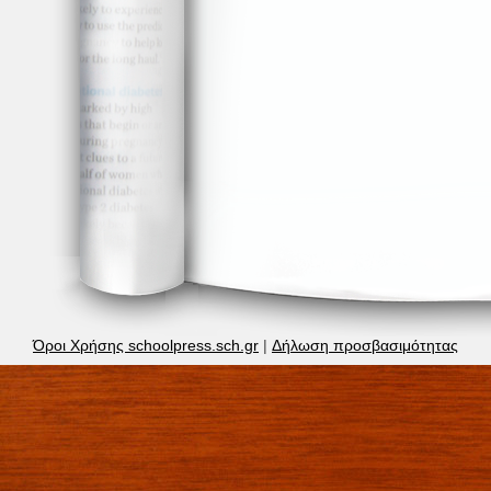
Όροι Χρήσης schoolpress.sch.gr
|
Δήλωση προσβασιμότητας