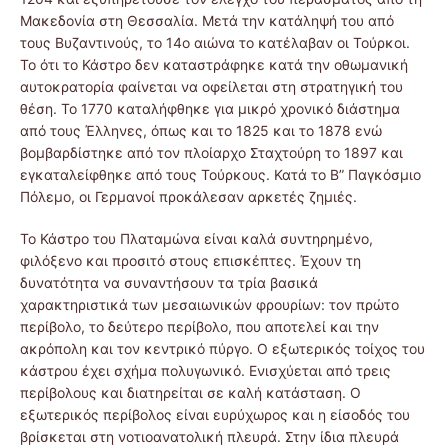
Μακεδονία στη Θεσσαλία. Μετά την κατάληψή του από
τους Βυζαντινούς, το 14ο αιώνα το κατέλαβαν οι Τούρκοι.
Το ότι το Κάστρο δεν καταστράφηκε κατά την οθωμανική
αυτοκρατορία φαίνεται να οφείλεται στη στρατηγική του
θέση. Το 1770 καταλήφθηκε για μικρό χρονικό διάστημα
από τους Έλληνες, όπως και το 1825 και το 1878 ενώ
βομβαρδίστηκε από τον πλοίαρχο Σταχτούρη το 1897 και
εγκαταλείφθηκε από τους Τούρκους. Κατά το Β” Παγκόσμιο
Πόλεμο, οι Γερμανοί προκάλεσαν αρκετές ζημιές.
Το Κάστρο του Πλαταμώνα είναι καλά συντηρημένο,
φιλόξενο και προσιτό στους επισκέπτες. Έχουν τη
δυνατότητα να συναντήσουν τα τρία βασικά
χαρακτηριστικά των μεσαιωνικών φρουρίων: τον πρώτο
περίβολο, το δεύτερο περίβολο, που αποτελεί και την
ακρόπολη και τον κεντρικό πύργο. Ο εξωτερικός τοίχος του
κάστρου έχει σχήμα πολυγωνικό. Ενισχύεται από τρεις
περίβολους και διατηρείται σε καλή κατάσταση. Ο
εξωτερικός περίβολος είναι ευρύχωρος και η είσοδός του
βρίσκεται στη νοτιοανατολική πλευρά. Στην ίδια πλευρά