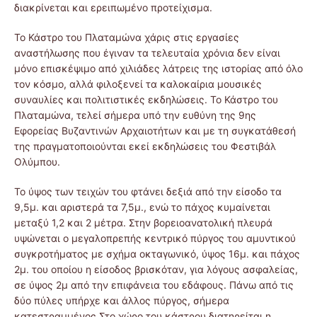
διακρίνεται και ερειπωμένο προτείχισμα.
Το Κάστρο του Πλαταμώνα χάρις στις εργασίες
αναστήλωσης που έγιναν τα τελευταία χρόνια δεν είναι
μόνο επισκέψιμο από χιλιάδες λάτρεις της ιστορίας από όλο
τον κόσμο, αλλά φιλοξενεί τα καλοκαίρια μουσικές
συναυλίες και πολιτιστικές εκδηλώσεις. Το Κάστρο του
Πλαταμώνα, τελεί σήμερα υπό την ευθύνη της 9ης
Εφορείας Βυζαντινών Αρχαιοτήτων και με τη συγκατάθεσή
της πραγματοποιούνται εκεί εκδηλώσεις του Φεστιβάλ
Ολύμπου.
Το ύψος των τειχών του φτάνει δεξιά από την είσοδο τα
9,5μ. και αριστερά τα 7,5μ., ενώ το πάχος κυμαίνεται
μεταξύ 1,2 και 2 μέτρα. Στην βορειοανατολική πλευρά
υψώνεται ο μεγαλοπρεπής κεντρικό πύργος του αμυντικού
συγκροτήματος με σχήμα οκταγωνικό, ύψος 16μ. και πάχος
2μ. του οποίου η είσοδος βρισκόταν, για λόγους ασφαλείας,
σε ύψος 2μ από την επιφάνεια του εδάφους. Πάνω από τις
δύο πύλες υπήρχε και άλλος πύργος, σήμερα
κατεστραμμένος Στο χώρο του κάστρου διατηρείται η