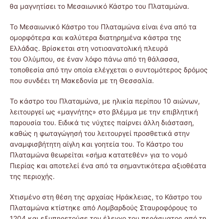
θα μαγνητίσει το Μεσαιωνικό Κάστρο του Πλαταμώνα.
Το Μεσαιωνικό Κάστρο του Πλαταμώνα είναι ένα από τα
ομορφότερα και καλύτερα διατηρημένα κάστρα της
Ελλάδας. Βρίσκεται στη νοτιοανατολική πλευρά
του Ολύμπου, σε έναν λόφο πάνω από τη θάλασσα,
τοποθεσία από την οποία ελέγχεται ο συντομότερος δρόμος
που συνδέει τη Μακεδονία με τη Θεσσαλία.
Το κάστρο του Πλαταμώνα, με ηλικία περίπου 10 αιώνων,
λειτουργεί ως «μαγνήτης» στο βλέμμα με την επιβλητική
παρουσία του. Ειδικά τις νύχτες παίρνει άλλη διάσταση,
καθώς η φωταγώγησή του λειτουργεί προσθετικά στην
αναμφισβήτητη αίγλη και γοητεία του. Το Κάστρο του
Πλαταμώνα θεωρείται «σήμα κατατεθέν» για το νομό
Πιερίας και αποτελεί ένα από τα σημαντικότερα αξιοθέατα
της περιοχής.
Χτισμένο στη θέση της αρχαίας Ηράκλειας, το Κάστρο του
Πλαταμώνα κτίστηκε από Λομβαρδούς Σταυροφόρους το
1204 και εξυπηρετούσε τον έλεγχο του περάσματος από τη