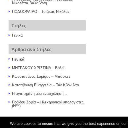
Νικολέττα Βαλαβάνη
ΠΟΔΟΣΦΑΙΡΟ – Τσιάκας Νικόλας
Στήλες
Γενικά
Άρθρα ανά Στήλες
Γενικά
ΜΗΤΡΑΚΟΥ ΧΡΙΣΤΙΝΑ – Βόλεϊ
Κωνσταντίνος Σαρίφας – Μπάσκετ
Κατσαβούνη Ευαγγελία – Τάε Κβόν Ντο
Η αγαπημένη μου ενασχόληση…
Ποζίδου Σοφία – Ηλεκτρονικοί υπολογιστές
(Η/Υ)
We use cookies to ensure that we give you the best experience on our