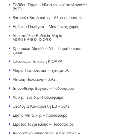
Ποζίδου Σοφία – Ηλεκτρονικοί υπολογιστές
(Η/Υ)
Βικτωρία Βαμβακάρη – Άλμα επί κοντώ
Ευδοκία Παλάγκα – Μοντέρνος χορός
Δημοπούλου Ευδοκία Μαρία –
ΜΟΝΤΕΡΝΟΣ ΧΟΡΟΣ
Χρυσούλα Μακέδου Δ1 – Παραδοσιακοί
χοροί
Ελεονώρα Τσικρίνη ΚΙΘΑΡΑ
Μαρία Παπουτσάκη – χαντμπολ
Μπαλή Πολυξένη – βόλεϊ
Δημοσθένης Δάγκας – Ποδόσφαιρο
Χάρης Τερζίδης- Ποδόσφαιρο
Θεολογία Κακαρινέλη Ε3 – βόλεϊ
Ζήσης Μπιτζίκης – ποδόσφαιρο
Στράτος Ταχμετζίδης – Ποδόσφαιρο
Ακροβατική γυμναστική, η θεαματική –