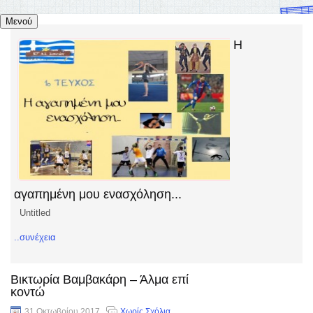
Μενού
Η
αγαπημένη μου ενασχόληση...
Untitled
..συνέχεια
Βικτωρία Βαμβακάρη – Άλμα επί
κοντώ
31 Οκτωβρίου 2017
Χωρίς Σχόλια