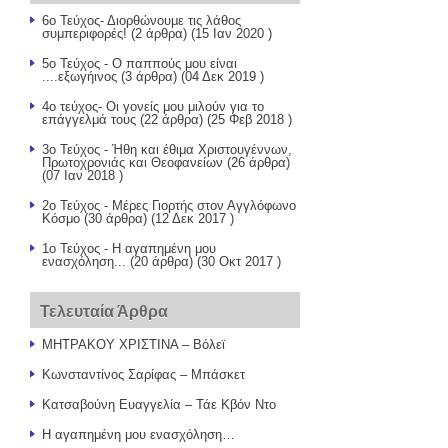
6ο Τεύχος- Διορθώνουμε τις λάθος
συμπεριφορές!
(2 άρθρα) (15 Ιαν 2020 )
5ο Τεύχος - Ο παππούς μου είναι
....εξωγήινος
(3 άρθρα) (04 Δεκ 2019 )
4ο τεύχος- Οι γονείς μου μιλούν για το
επάγγελμά τους
(22 άρθρα) (25 Φεβ 2018 )
3ο Τεύχος - Ήθη και έθιμα Χριστουγέννων,
Πρωτοχρονιάς και Θεοφανείων
(26 άρθρα)
(07 Ιαν 2018 )
2ο Τεύχος - Μέρες Γιορτής στον Αγγλόφωνο
Κόσμο
(30 άρθρα) (12 Δεκ 2017 )
1ο Τεύχος - Η αγαπημένη μου
ενασχόληση...
(20 άρθρα) (30 Οκτ 2017 )
Τελευταία Άρθρα
ΜΗΤΡΑΚΟΥ ΧΡΙΣΤΙΝΑ – Βόλεϊ
Κωνσταντίνος Σαρίφας – Μπάσκετ
Κατσαβούνη Ευαγγελία – Τάε Κβόν Ντο
Η αγαπημένη μου ενασχόληση…