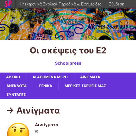
Ηλεκτρονικά Σχολικά Περιοδικά & Εφημερίδες
Σύνδεση
Οι σκέψεις του Ε2
Schoolpress
ΑΡΧΙΚΉ
ΑΓΑΠΗΜΈΝΑ ΜΈΡΗ
ΑΙΝΊΓΜΑΤΑ
ΑΝΈΚΔΟΤΑ
ΓΕΝΙΚΆ
ΜΕΡΙΚΈΣ ΣΚΈΨΕΙΣ ΜΑΣ
ΣΥΝΤΑΓΈΣ
-> Αινίγματα
Aινιίγματα