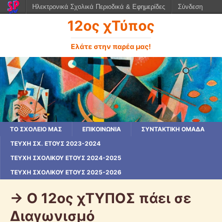
Ηλεκτρονικά Σχολικά Περιοδικά & Εφημερίδες
Σύνδεση
12ος χΤύπος
Ελάτε στην παρέα μας!
ΤΟ ΣΧΟΛΕΙΟ ΜΑΣ
ΕΠΙΚΟΙΝΩΝΙΑ
ΣΥΝΤΑΚΤΙΚΗ ΟΜΑΔΑ
ΤΕΎΧΗ ΣΧ. ΈΤΟΥΣ 2023-2024
ΤΕΎΧΗ ΣΧΟΛΙΚΟΎ ΈΤΟΥΣ 2024-2025
ΤΕΥΧΗ ΣΧΟΛΙΚΟΥ ΕΤΟΥΣ 2025-2026
-> Ο 12ος χΤΥΠΟΣ πάει σε
Διαγωνισμό