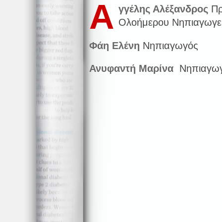
Α
γγέλης Αλέξανδρος
Πρ
Ολοήμερου Νηπιαγωγε
Φάη Ελένη
Νηπιαγωγός
Ανυφαντή Μαρίνα
Νηπιαγωγ