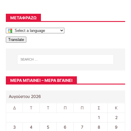
ΜΕΤΑΦΡΆΖΩ
Translate
ΜΈΡΑ ΜΠΑΊΝΕΙ – ΜΈΡΑ ΒΓΑΊΝΕΙ
Αυγούστου 2026
Δ
Τ
Τ
Π
Π
Σ
Κ
1
2
3
4
5
6
7
8
9