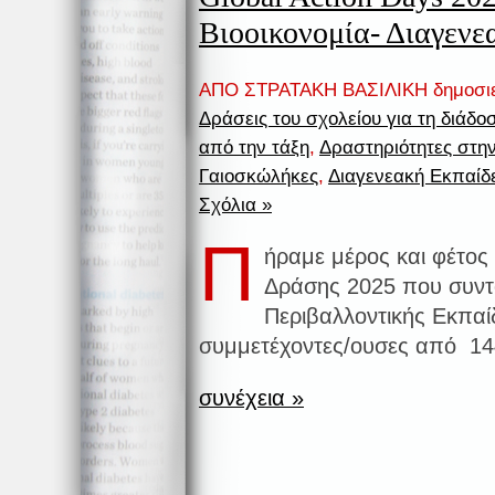
Βιοοικονομία- Διαγεν
ΑΠΟ ΣΤΡΑΤΑΚΗ ΒΑΣΙΛΙΚΗ δημοσι
Δράσεις του σχολείου για τη διάδ
από την τάξη
,
Δραστηριότητες στην
Γαιοσκώλήκες
,
Διαγενεακή Εκπαίδ
Σχόλια »
Π
ήραμε μέρος και φέτος
Δράσης 2025 που συντο
Περιβαλλοντικής Εκπαί
συμμετέχοντες/ουσες από 14
συνέχεια »