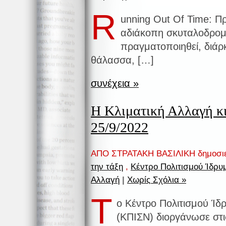
R
unning Out Of Time: Πρ
αδιάκοπη σκυταλοδρομί
πραγματοποιηθεί, διάρκ
θάλασσα, […]
συνέχεια »
Η Κλιματική Αλλαγή κ
25/9/2022
ΑΠΟ ΣΤΡΑΤΑΚΗ ΒΑΣΙΛΙΚΗ δημοσι
την τάξη
,
Κέντρο Πολιτισμού Ίδρυ
Αλλαγή
|
Χωρίς Σχόλια »
Τ
ο Κέντρο Πολιτισμού Ίδ
(ΚΠΙΣΝ) διοργάνωσε στ