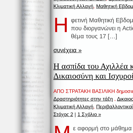
Κλιματική Αλλαγή
,
Μαθητική Εβδο
Η
φετινή Μαθητική Εβδο
που διοργανώνει η Acti
θέμα τους 17 […]
συνέχεια »
Η ασπίδα του Αχιλλέα κ
Δικαιοσύνη και Ισχυρο
ΑΠΟ ΣΤΡΑΤΑΚΗ ΒΑΣΙΛΙΚΗ δημοσι
Δραστηριότητες στην τάξη
,
Δικαιο
Κλιματική Αλλαγή
,
Περιβαλλοντικο
Στόχος 2
|
1 Σχόλιο »
ε αφορμή στο μάθημα 