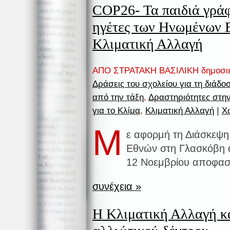
COP26- Τα παιδιά γρά
ηγέτες των Ηνωμένων Ε
Κλιματική Αλλαγή
ΑΠΟ ΣΤΡΑΤΑΚΗ ΒΑΣΙΛΙΚΗ δημοσι
Δράσεις του σχολείου για τη διάδ
από την τάξη
,
Δραστηριότητες στην
για το Κλίμα
,
Κλιματική Αλλαγή
|
Χ
Μ
ε αφορμή τη Διάσκεψ
Εθνών στη Γλασκόβη α
12 Νοεμβρίου αποφασ
συνέχεια »
Η Κλιματική Αλλαγή κα