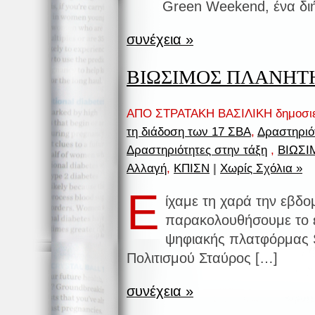
Green Weekend, ένα διή
συνέχεια »
ΒΙΩΣΙΜΟΣ ΠΛΑΝΗΤΗ
ΑΠΟ ΣΤΡΑΤΑΚΗ ΒΑΣΙΛΙΚΗ δημοσι
τη διάδοση των 17 ΣΒΑ
,
Δραστηριό
Δραστηριότητες στην τάξη
,
ΒΙΩΣΙ
Αλλαγή
,
ΚΠΙΣΝ
|
Χωρίς Σχόλια »
Ε
ίχαμε τη χαρά την εβδ
παρακολουθήσουμε το 
ψηφιακής πλατφόρμας 
Πολιτισμού Σταύρος […]
συνέχεια »