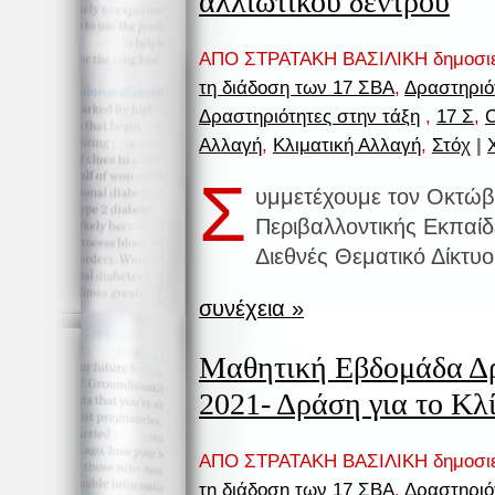
αλλιώτικού δέντρου
ΑΠΟ ΣΤΡΑΤΑΚΗ ΒΑΣΙΛΙΚΗ δημοσι
τη διάδοση των 17 ΣΒΑ
,
Δραστηριό
Δραστηριότητες στην τάξη
,
17 Σ
,
Αλλαγή
,
Κλιματική Αλλαγή
,
Στόχ
|
Σ
υμμετέχουμε τον Οκτώβ
Περιβαλλοντικής Εκπαίδ
Διεθνές Θεματικό Δίκτυ
συνέχεια »
Μαθητική Εβδομάδα Δρ
2021- Δράση για το Κλ
ΑΠΟ ΣΤΡΑΤΑΚΗ ΒΑΣΙΛΙΚΗ δημοσι
τη διάδοση των 17 ΣΒΑ
,
Δραστηριό