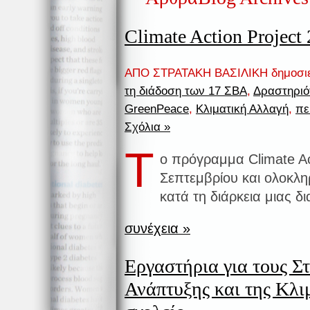
Climate Action Project
ΑΠΟ ΣΤΡΑΤΑΚΗ ΒΑΣΙΛΙΚΗ δημοσι
τη διάδοση των 17 ΣΒΑ
,
Δραστηριό
GreenPeace
,
Κλιματική Αλλαγή
,
πε
Σχόλια »
Τ
ο πρόγραμμα Climate Ac
Σεπτεμβρίου και ολοκλ
κατά τη διάρκεια μιας 
συνέχεια »
Εργαστήρια για τους Σ
Ανάπτυξης και της Κλι