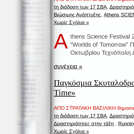
τη διάδοση των 17 ΣΒΑ
,
Δραστηριό
Βιώσιμης Ανάπτυξης
,
Athens SCI
Χωρίς Σχόλια »
A
thens Science Festival 
“Worlds of Tomorrow” 
Οκτωβρίου Τεχνόπολη 
συνέχεια »
Παγκόσμια Σκυταλοδρο
Time»
ΑΠΟ ΣΤΡΑΤΑΚΗ ΒΑΣΙΛΙΚΗ δημοσι
τη διάδοση των 17 ΣΒΑ
,
Δραστηριό
Δραστηριότητες στην τάξη
,
Runnin
Χωρίς Σχόλια »