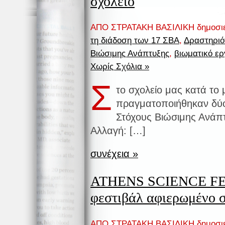
σχολείο
ΑΠΟ ΣΤΡΑΤΑΚΗ ΒΑΣΙΛΙΚΗ δημοσι
τη διάδοση των 17 ΣΒΑ
,
Δραστηριό
Βιώσιμης Ανάπτυξης
,
βιωματικό ε
Χωρίς Σχόλια »
Σ
το σχολείο μας κατά τ
πραγματοποιήθηκαν δύο
Στόχους Βιώσιμης Ανάπτ
Αλλαγή: […]
συνέχεια »
ATHENS SCIENCE FE
φεστιβάλ αφιερωμένο 
ΑΠΟ ΣΤΡΑΤΑΚΗ ΒΑΣΙΛΙΚΗ δημοσι