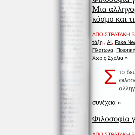
Μια αλληγορ
κόσμο και τι
ΑΠΟ ΣΤΡΑΤΑΚΗ ΒΑ
τάξη
,
AI
,
Fake Ne
Πλάτωνα
,
Ποιοτικ
Χωρίς Σχόλια »
Σ
το δε
φιλοσ
αλληγ
συνέχεια »
Φιλοσοφία γ
ΑΠΟ ΣΤΡΑΤΑΚΗ ΒΑ