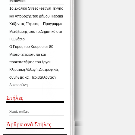
Μεσογείου
1ο Σχολικό Street Festival Τέχνης
και Αποδοχής του Δήμου Πειραιά
Χτίζοντας Γέφυρες – Πρόγραμμα
Μετάβασης από το Δημοτικό στο
Γυμνάσιο
Ο Γύρος του Κόσμου σε 80
Μέρες- Στερεότυπα και
προκαταλήψεις του έργου
Κλιματική Αλλαγή, Διατροφικές
συνήθεις και Περιβαλλοντική
Δικαιοσύνη
Στήλες
Χωρίς στήλες
Άρθρα ανά Στήλες