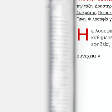
την τάξη
,
Δραστηρι
Σωκράτης
,
Ποιοτι
Γύγη
,
Φιλοσοφία γ
Η
φιλοσοφία
καθημερι
εφηβεία,
συνέχεια »