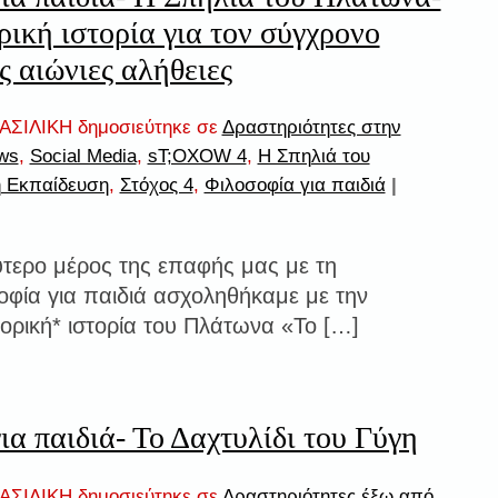
ική ιστορία για τον σύγχρονο
ς αιώνιες αλήθειες
ΣΙΛΙΚΗ δημοσιεύτηκε σε
Δραστηριότητες στην
ws
,
Social Media
,
sT;OXOW 4
,
Η Σπηλιά του
ή Εκπαίδευση
,
Στόχος 4
,
Φιλοσοφία για παιδιά
|
ύτερο μέρος της επαφής μας με τη
οφία για παιδιά ασχοληθήκαμε με την
ορική* ιστορία του Πλάτωνα «Το […]
ια παιδιά- Το Δαχτυλίδι του Γύγη
ΣΙΛΙΚΗ δημοσιεύτηκε σε
Δραστηριότητες έξω από