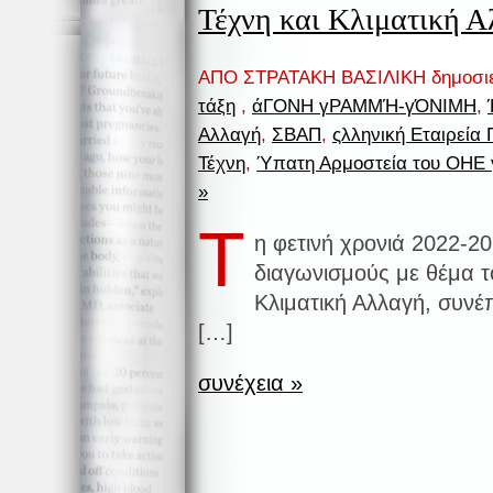
Τέχνη και Κλιματική 
ΑΠΟ ΣΤΡΑΤΑΚΗ ΒΑΣΙΛΙΚΗ δημοσι
τάξη
,
άΓΟΝΗ γΡΑΜΜΉ-γΌΝΙΜΗ
,
Αλλαγή
,
ΣΒΑΠ
,
ςλληνική Εταιρεία 
Τέχνη
,
Ύπατη Αρμοστεία του ΟΗΕ 
»
Τ
η φετινή χρονιά 2022-2
διαγωνισμούς με θέμα τ
Κλιματική Αλλαγή, συνέπ
[…]
συνέχεια »