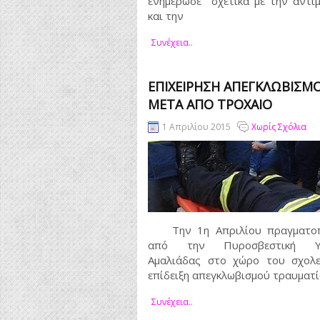
ενημέρωσε σχετικά με την αντι
και την
Συνέχεια..
ΕΠΙΧΕΊΡΗΣΗ ΑΠΕΓΚΛΩΒΙΣΜ
ΜΕΤΆ ΑΠΌ ΤΡΟΧΑΊΟ
1 Απριλίου 2015
Χωρίς Σχόλια
Την 1η Απριλίου πραγματοπ
από την Πυροσβεστική Υπ
Αμαλιάδας στο χώρο του σχολε
επίδειξη απεγκλωβισμού τραυματί
Συνέχεια..