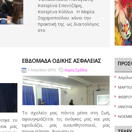
Κατερίνα Σπεντζάρη,
Κατερίνα Κόλλια Η Μαρία
Ζαχαροπούλου κάνει την
ΕΠΑ
πρακτική της ως διαιτολόγος
στο
Α
ΕΒΔΟΜΆΔΑ ΟΔΙΚΉΣ ΑΣΦΆΛΕΙΑΣ
ΠΡΌΣ
1 Απριλίου 2015
Χωρίς Σχόλια
Απρίλι
ΜΑΡΤΙΟ
ΦΕΒΡΟ
ΙΑΝΟΥΑ
Το σχολείο μας πάντα μέσα στη ζωή,
ΝΟΕΜΒ
αφουγκράζεται τις ανάγκες μας και μας
φτηκε το
εφοδιάζει, μας ευαισθητοποιεί, μας
και μας
προφυλάσσει. Άρχισαν οι
ΤΕΛΕΥ