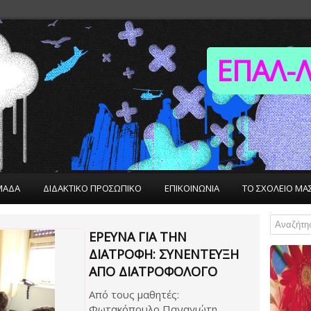
ΕΠΑΛ-Λ
ΜΑΔΑ
ΔΙΔΑΚΤΙΚΟ ΠΡΟΣΩΠΙΚΟ
ΕΠΙΚΟΙΝΩΝΙΑ
ΤΟ ΣΧΟΛΕΙΟ ΜΑ
ΕΡΕΥΝΑ ΓΙΑ ΤΗΝ
ΔΙΑΤΡΟΦΗ: ΣΥΝΈΝΤΕΥΞΗ
ΑΠΌ ΔΙΑΤΡΟΦΟΛΌΓΟ
Από τους μαθητές:
Φωτακόπουλο Παναγιώτη,