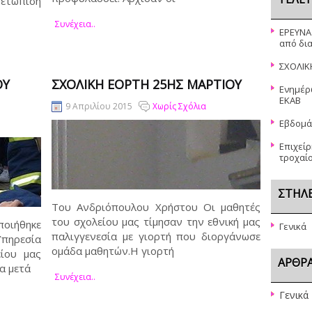
μετώπιση
Συνέχεια..
ΕΡΕΥΝΑ
από δι
ΣΧΟΛΙΚ
ΟΎ
ΣΧΟΛΙΚΗ ΕΟΡΤΗ 25ΗΣ ΜΑΡΤΙΟΥ
Ενημέρ
ΕΚΑΒ
9 Απριλίου 2015
Χωρίς Σχόλια
Εβδομά
Επιχεί
τροχαί
ΣΤΉΛ
Του Ανδριόπουλου Χρήστου Οι μαθητές
του σχολείου μας τίμησαν την εθνική μας
οιήθηκε
Γενικά
παλιγγενεσία με γιορτή που διοργάνωσε
ηρεσία
ομάδα μαθητών.Η γιορτή
ίου μας
ΆΡΘΡΑ
α μετά
Συνέχεια..
Γενικά