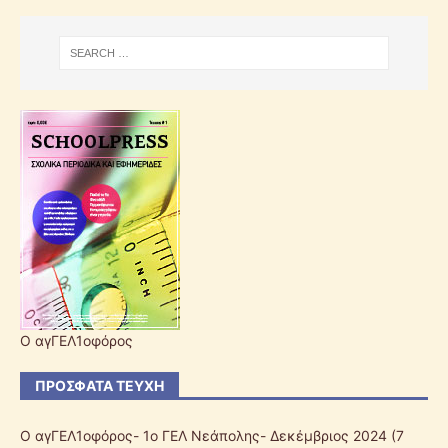
Ο αγΓΕΛ1οφόρος
ΠΡΌΣΦΑΤΑ ΤΕΎΧΗ
Ο αγΓΕΛ1οφόρος- 1ο ΓΕΛ Νεάπολης- Δεκέμβριος 2024
(7