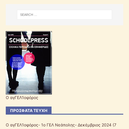
Ο αγΓΕΛ1οφόρος
ΠΡΌΣΦΑΤΑ ΤΕΎΧΗ
Ο αγΓΕΛ1οφόρος- 1ο ΓΕΛ Νεάπολης- Δεκέμβριος 2024
(7