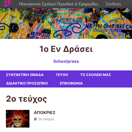
Ηλεκτρονικά Σχολικά Περιοδικά & Εφημερίδες
Σύνδεση
1ο Εν Δράσει
Schoolpress
ΣΥΝΤΑΚΤΙΚΗ ΟΜΑΔΑ
ΤΕΥΧΗ
ΤΟ ΣΧΟΛΕΙΟ ΜΑΣ
ΔΙΔΑΚΤΙΚΟ ΠΡΟΣΩΠΙΚΟ
ΕΠΙΚΟΙΝΩΝΙΑ
2ο τεύχος
ΑΠΟΚΡΙΕΣ
2ο τεύχος