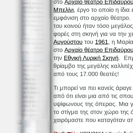
στο
Αρχαίο θέατρο Επιδαύρο
Μπελίνι
, έργο το οποίο η ίδια
εμφάνιση στο αρχαίο θέατρο.
του κοινού ήταν τόσο μεγάλο
φορές στη σκηνή για να την χ
Αυγούστου
του
1961
, η Μαρί
στο
Αρχαίο θέατρο Επιδαύρο
την
Εθνική Λυρική Σκηνή
. Επρ
θρίαμβο της μεγάλης καλλιτέ
από τους 17.000 θεατές!
Τι μπορεί να πει κανείς άραγ
από ότι είναι μια από τις σπο
υψίφωνους της όπερας. Μια γ
το στίγμα της στον χώρο της
χαιρόμαστε που καταγόταν α