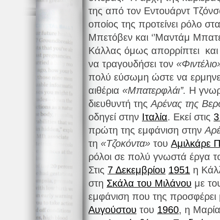
της από τον Εντουάρντ Τζόνσο
οποίος της προτείνει ρόλο στα
Μπετόβεν και ‘’Μαντάμ Μπατερ
Κάλλας όμως απορρίπτει και 
να τραγουδήσει τον
«Φιντέλιο
πολύ εύσωμη ώστε να ερμηνε
αιθέρια
«Μπατερφλάι’’
.
Η γνωρι
διευθυντή της
Αρένας της Βερ
οδηγεί στην
Ιταλία
. Εκεί στις
3
πρώτη της εμφάνιση στην
Αρέ
τη
«Τζοκόντα»
του
Αμιλκάρε Π
ρόλοι σε πολύ γνωστά έργα τ
Στις
7 Δεκεμβρίου
1951
η Κάλλ
στη
Σκάλα του Μιλάνου
με το
εμφάνιση που της προσφέρει 
Αυγούστου
του
1960
, η Μαρί