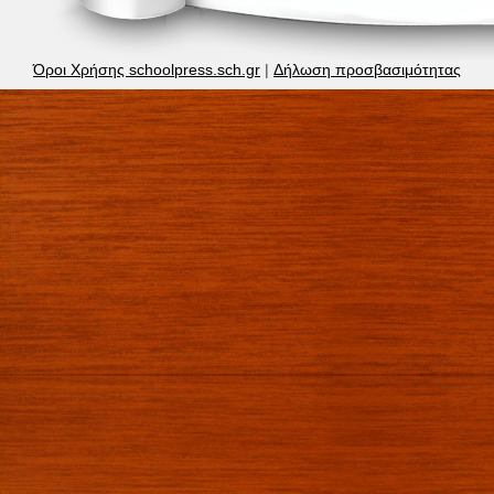
Όροι Χρήσης schoolpress.sch.gr
|
Δήλωση προσβασιμότητας