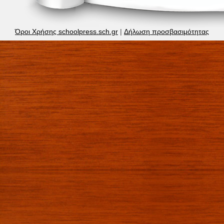
Όροι Χρήσης schoolpress.sch.gr
|
Δήλωση προσβασιμότητας