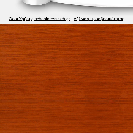
Όροι Χρήσης schoolpress.sch.gr
|
Δήλωση προσβασιμότητας