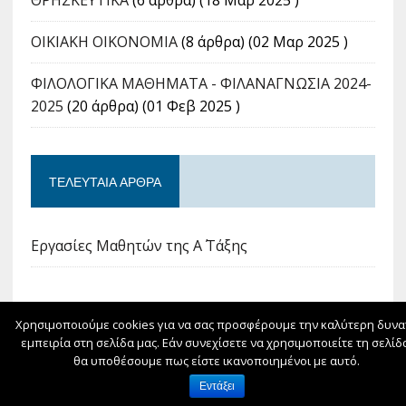
ΘΡΗΣΚΕΥΤΙΚΑ
(6 άρθρα) (18 Μαρ 2025 )
ΟΙΚΙΑΚΗ ΟΙΚΟΝΟΜΙΑ
(8 άρθρα) (02 Μαρ 2025 )
ΦΙΛΟΛΟΓΙΚΑ ΜΑΘΗΜΑΤΑ - ΦΙΛΑΝΑΓΝΩΣΙΑ 2024-
2025
(20 άρθρα) (01 Φεβ 2025 )
ΤΕΛΕΥΤΑΊΑ ΆΡΘΡΑ
Εργασίες Μαθητών της Α΄ Τάξης
Χρησιμοποιούμε cookies για να σας προσφέρουμε την καλύτερη δυνα
ΦΙΛΟΞΕΝΕΊΤΑΙ ΣΤΟ
SCHOOLPRESS.SCH.GR
εμπειρία στη σελίδα μας. Εάν συνεχίσετε να χρησιμοποιείτε τη σελίδ
θα υποθέσουμε πως είστε ικανοποιημένοι με αυτό.
Όροι Χρήσης schoolpress.sch.gr
|
Δήλωση
Εντάξει
προσβασιμότητας