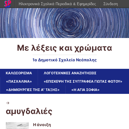
Ηλεκτρονικά Σχολικά Περιοδικά & Εφημερίδες
Σύνδεση
Με λέξεις και χρώματα
1ο Δημοτικό Σχολείο Νεάπολης
ΚΑΛΩΣΌΡΙΣΜΑ
ΛΟΓΟΤΕΧΝΙΚΈΣ ΑΝΑΖΗΤΉΣΕΙΣ
«ΠΑΣΧΑΛΙΝΑ»
«ΕΠΊΣΚΕΨΗ ΤΗΣ ΣΥΓΓΡΑΦΈΑ ΓΙΏΤΑΣ ΦΏΤΟΥ»
«ΔΗΜΙΟΥΡΓΊΕΣ ΤΗΣ Α” ΤΆΞΗΣ»
«Η ΑΓΊΑ ΣΟΦΊΑ»
->
αμυγδαλιές
Η άνοιξη