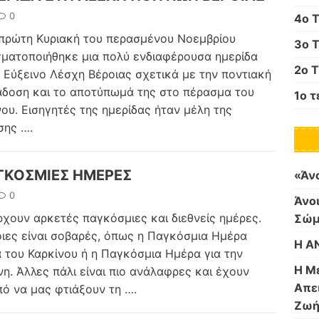
0
4o 
πρώτη Κυριακή του περασμένου Νοεμβρίου
3ο 
ματοποιήθηκε μια πολύ ενδιαφέρουσα ημερίδα
2ο 
 Εύξεινο Λέσχη Βέροιας σχετικά με την ποντιακή
δοση και το αποτύπωμά της στο πέρασμα του
1ο τ
ου. Εισηγητές της ημερίδας ήταν μέλη της
ησης
….
ΓΚΟΣΜΙΕΣ ΗΜΕΡΕΣ
«Άνο
0
Άνοι
χουν αρκετές παγκόσμιες και διεθνείς ημέρες.
Σώμ
ιες είναι σοβαρές, όπως η Παγκόσμια Ημέρα
Η Α
 του Καρκίνου ή η Παγκόσμια Ημέρα για την
Η Μέ
νη. Άλλες πάλι είναι πιο ανάλαφρες και έχουν
Απει
ό να μας φτιάξουν τη
….
Ζω