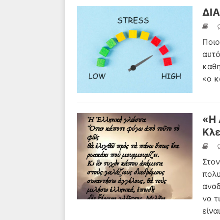
ΔΙΑ
Ποιο
αυτό
καθη
«ο κ
«Η 
Κλε
Στον
πολυ
αναδ
να τ
είνα