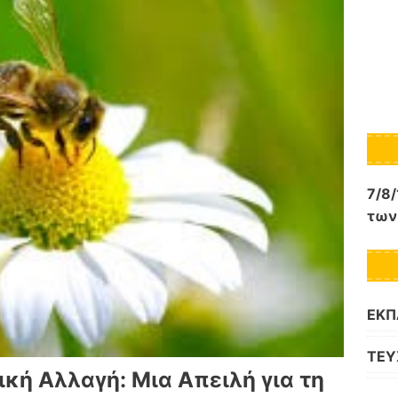
7/8/
των
ΕΚΠ
ΤΕΥ
ική Αλλαγή: Μια Απειλή για τη