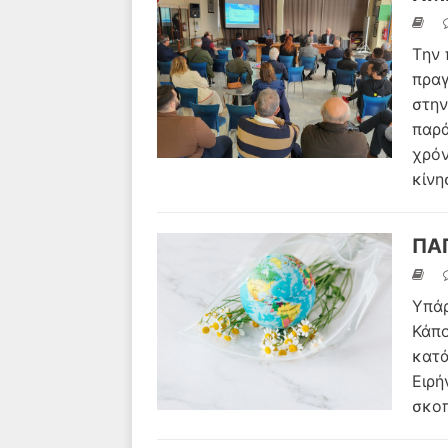
Tην 
πραγ
στην
παρά
χρόν
κίν
ΠΑ
Υπάρ
Κάπο
κατά
Ειρή
σκοπ