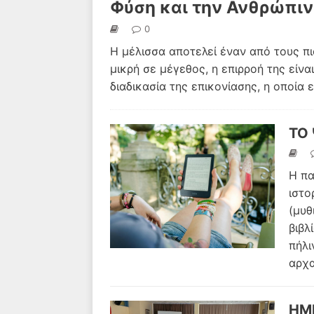
Φύση και την Ανθρώπι
0
Η μέλισσα αποτελεί έναν από τους π
μικρή σε μέγεθος, η επιρροή της είναι
διαδικασία της επικονίασης, η οποία
ΤΟ
Η πα
ιστο
(μυθ
βιβλ
πήλι
αρχα
ΗΜ