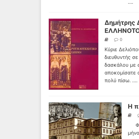
….
Δημήτρης 
ΕΛΛΗΝΟΤ
0
Κύριε Δελιόπο
διευθυντής σε
δασκάλου με σ
αποκομίσατε α
πολύ πίσω.
….
Η π
Φεβρ
μήνα