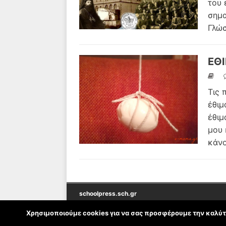
του 
σημα
Γλώσ
ΕΘ
Τις 
έθιμ
έθιμ
μου 
κάν
schoolpress.sch.gr
Χρησιμοποιούμε cookies για να σας προσφέρουμε την καλύτε