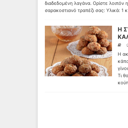
διαδεδομένη λαγάνα. Ορίστε λοιπόν 
σαρακοστιανό τραπέζι σας: Υλικά: 1 κ
Η Σ
ΚΑ
Η ακ
κάπο
γίνο
Τι θ
κού