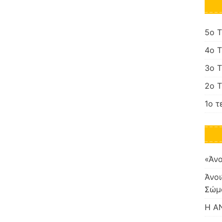
5o 
4o 
3ο 
2ο 
1ο τ
«Άνο
Άνοι
Σώμ
Η Α