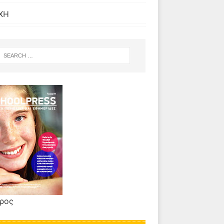
ΧΗ
τρος