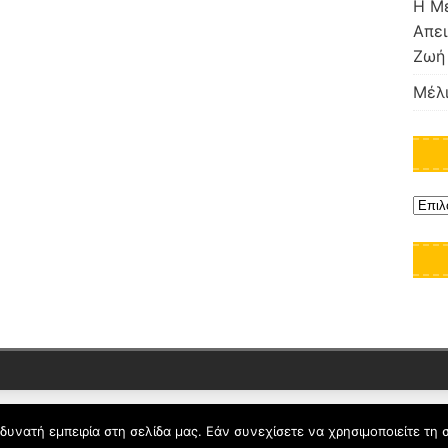
Η Μέ
Απει
Ζωή
Μέλι
υνατή εμπειρία στη σελίδα μας. Εάν συνεχίσετε να χρησιμοποιείτε τη 
Όροι Χρήσης schoolpress.sch.gr
|
Δήλωση προσβασιμότητα