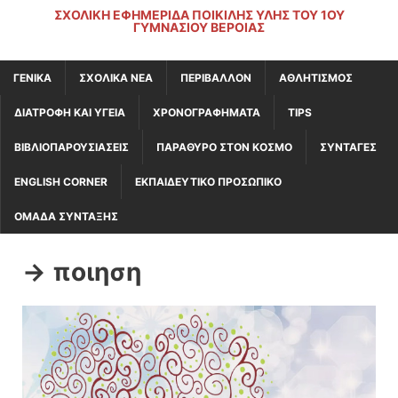
ΣΧΟΛΙΚΉ ΕΦΗΜΕΡΊΔΑ ΠΟΙΚΊΛΗΣ ΎΛΗΣ ΤΟΥ 1ΟΥ
ΓΥΜΝΑΣΊΟΥ ΒΈΡΟΙΑΣ
ΓΕΝΙΚΆ
ΣΧΟΛΙΚΑ ΝΕΑ
ΠΕΡΙΒΑΛΛΟΝ
ΑΘΛΗΤΙΣΜΟΣ
ΔΙΑΤΡΟΦΗ ΚΑΙ ΥΓΕΙΑ
ΧΡΟΝΟΓΡΑΦΗΜΑΤΑ
TIPS
ΒΙΒΛΙΟΠΑΡΟΥΣΙΑΣΕΙΣ
ΠΑΡΑΘΥΡΟ ΣΤΟΝ ΚΟΣΜΟ
ΣΥΝΤΑΓΕΣ
ENGLISH CORNER
ΕΚΠΑΙΔΕΥΤΙΚΟ ΠΡΟΣΩΠΙΚΟ
ΟΜΑΔΑ ΣΥΝΤΑΞΗΣ
-> ποιηση