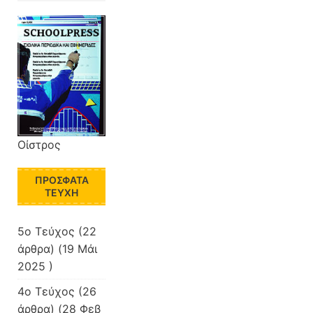
Οίστρος
ΠΡΌΣΦΑΤΑ
ΤΕΎΧΗ
5o Τεύχος
(22
άρθρα) (19 Μάι
2025 )
4o Τεύχος
(26
άρθρα) (28 Φεβ