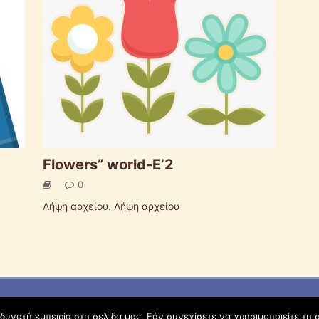
Flowers” world-E’2
0
Λήψη αρχείου. Λήψη αρχείου
υνατή εμπειρία στη σελίδα μας. Εάν συνεχίσετε να χρησιμοποιείτε τη 