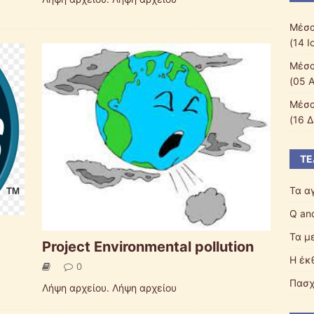
Μέσα
(14 Ι
Μέσα
(05 
Μέσα
(16 Δ
ΤΕ
Τα α
Q an
Τα μ
Project Environmental pollution
Η έκ
0
Πασχ
Λήψη αρχείου. Λήψη αρχείου