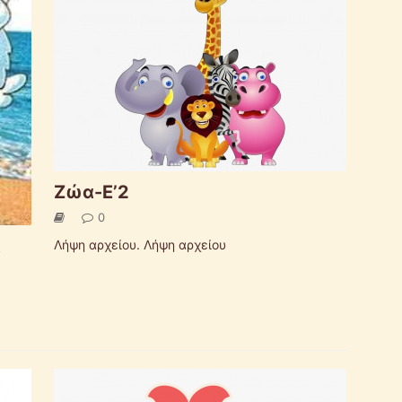
Ζώα-Ε’2
0
α
Λήψη αρχείου. Λήψη αρχείου