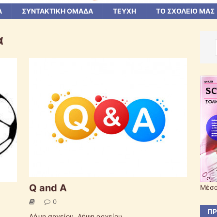
Α
ΣΥΝΤΑΚΤΙΚΗ ΟΜΑΔΑ
ΤΕΥΧΗ
ΤΟ ΣΧΟΛΕΙΟ ΜΑΣ
α
Q and A
Μέσα
0
ΠΡ
Λήψη αρχείου. Λήψη αρχείου