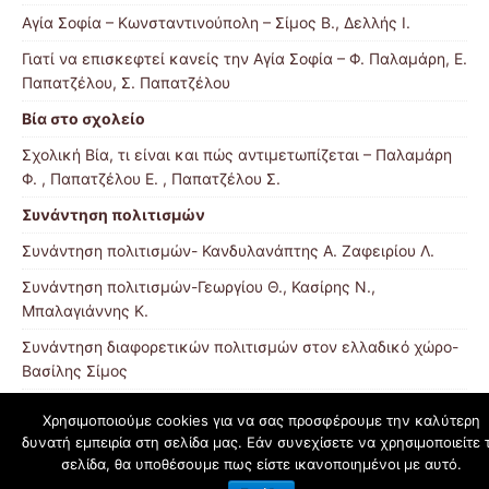
Αγία Σοφία – Κωνσταντινούπολη – Σίμος Β., Δελλής Ι.
Γιατί να επισκεφτεί κανείς την Αγία Σοφία – Φ. Παλαμάρη, Ε.
Παπατζέλου, Σ. Παπατζέλου
Βία στο σχολείο
Σχολική Βία, τι είναι και πώς αντιμετωπίζεται – Παλαμάρη
Φ. , Παπατζέλου Ε. , Παπατζέλου Σ.
Συνάντηση πολιτισμών
Συνάντηση πολιτισμών- Κανδυλανάπτης Α. Ζαφειρίου Λ.
Συνάντηση πολιτισμών-Γεωργίου Θ., Κασίρης Ν.,
Μπαλαγιάννης Κ.
Συνάντηση διαφορετικών πολιτισμών στον ελλαδικό χώρο-
Βασίλης Σίμος
Χρησιμοποιούμε cookies για να σας προσφέρουμε την καλύτερη
δυνατή εμπειρία στη σελίδα μας. Εάν συνεχίσετε να χρησιμοποιείτε 
schoolpress.sch.gr
σελίδα, θα υποθέσουμε πως είστε ικανοποιημένοι με αυτό.