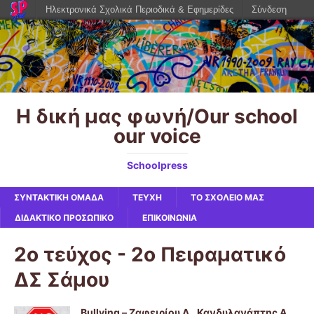
Ηλεκτρονικά Σχολικά Περιοδικά & Εφημερίδες
Σύνδεση
Η δική μας φωνή/Our school
our voice
Schoolpress
ΣΥΝΤΑΚΤΙΚΗ ΟΜΑΔΑ
ΤΕΥΧΗ
ΤΟ ΣΧΟΛΕΙΟ ΜΑΣ
ΔΙΔΑΚΤΙΚΟ ΠΡΟΣΩΠΙΚΟ
ΕΠΙΚΟΙΝΩΝΙΑ
2ο τεύχος - 2ο Πειραματικό
ΔΣ Σάμου
Bullying – Ζαφειρίου Λ., Κανδυλανάπτης Α.