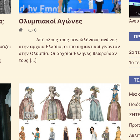
α;
Ολυμπιακοί Αγώνες
Άνευ 
0
ΠΡ
Από όλους τους πανελλήνιους αγώνες
υάζει
στην αρχαία Ελλάδα, οι πιο σημαντικοί γίνονταν
2ο τ
στην Ολυμπία. Οι αρχαίοι Έλληνες θεωρούσαν
ς
τους
[...]
1ο τ
ΤΕ
Μια 
Ποιό
ΖΗΤΕ
Πρωτ
Αθλη