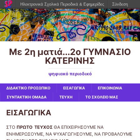
Ηλεκτρονικά Σχολικά Περιοδικά & Εφημερίδες
Σύνδεση
Με 2η ματιά...2ο ΓΥΜΝΑΣΙΟ
ΚΑΤΕΡΙΝΗΣ
ψηφιακό περιοδικό
ΔΙΔΑΚΤΙΚΟ ΠΡΟΣΩΠΙΚΟ
ΕΙΣΑΓΩΓΙΚΑ
ΕΠΙΚΟΙΝΩΝΙΑ
ΣΥΝΤΑΚΤΙΚΗ ΟΜΑΔΑ
ΤΕΥΧΗ
ΤΟ ΣΧΟΛΕΙΟ ΜΑΣ
ΕΙΣΑΓΩΓΙΚΑ
ΣΤΟ
ΠΡΩΤΟ ΤΕΥΧΟΣ
ΘΑ ΕΠΙΧΕΙΡΗΣΟΥΜΕ ΝΑ
ΕΝΗΜΕΡΩΣΟΥΜΕ, ΝΑ ΨΥΧΑΓΩΓΗΣΟΥΜΕ, ΝΑ ΠΡΟΒΑΛΟΥΜΕ