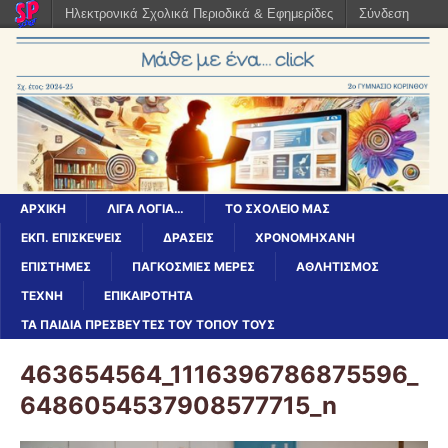
Ηλεκτρονικά Σχολικά Περιοδικά & Εφημερίδες
Σύνδεση
ΑΡΧΙΚΉ
ΛΊΓΑ ΛΌΓΙΑ…
ΤΟ ΣΧΟΛΕΊΟ ΜΑΣ
ΕΚΠ. ΕΠΙΣΚΈΨΕΙΣ
ΔΡΆΣΕΙΣ
ΧΡΟΝΟΜΗΧΑΝΗ
ΕΠΙΣΤΉΜΕΣ
ΠΑΓΚΌΣΜΙΕΣ ΜΈΡΕΣ
ΑΘΛΗΤΙΣΜΟΣ
ΤΕΧΝΗ
ΕΠΙΚΑΙΡΟΤΗΤΑ
ΤΑ ΠΑΙΔΙΆ ΠΡΕΣΒΕΥΤΈΣ ΤΟΥ ΤΌΠΟΥ ΤΟΥΣ
463654564_1116396786875596_
6486054537908577715_n