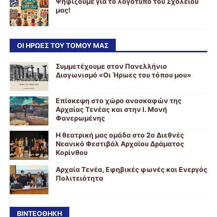
Ψηφίζουμε για το λογότυπο του Σχολείου
μας!
ΟΙ ΉΡΩΕΣ ΤΟΥ ΤΌΜΟΥ ΜΑΣ
Συμμετέχουμε στον Πανελλήνιο
Διαγωνισμό «Οι Ήρωες του τόπου μου»
Επίσκεψη στο χώρο ανασκαφών της
Αρχαίας Τενέας και στην Ι. Μονή
Φανερωμένης
Η θεατρική μας ομάδα στο 2ο Διεθνές
Νεανικό Φεστιβάλ Αρχαίου Δράματος
Κορίνθου
Αρχαία Τενέα, Εφηβικές φωνές και Ενεργός
Πολιτειότητα
ΒΙΝΤΕΟΘΉΚΗ