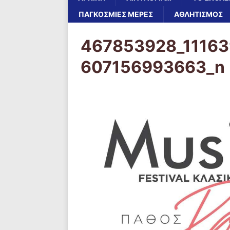
ΠΑΓΚΌΣΜΙΕΣ ΜΈΡΕΣ
ΑΘΛΗΤΙΣΜΟΣ
467853928_1116
607156993663_n 