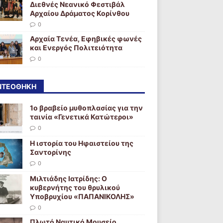
Διεθνές Νεανικό Φεστιβάλ
Αρχαίου Δράματος Κορίνθου
0
Αρχαία Τενέα, Εφηβικές φωνές
και Ενεργός Πολιτειότητα
0
ΝΤΕΟΘΉΚΗ
1ο βραβείο μυθοπλασίας για την
ταινία «Γενετικά Κατώτεροι»
0
Η ιστορία του Ηφαιστείου της
Σαντορίνης
0
Μιλτιάδης Ιατρίδης: Ο
κυβερνήτης του θρυλικού
Υποβρυχίου «ΠΑΠΑΝΙΚΟΛΗΣ»
0
Πλωτό Ναυτικό Μουσείο