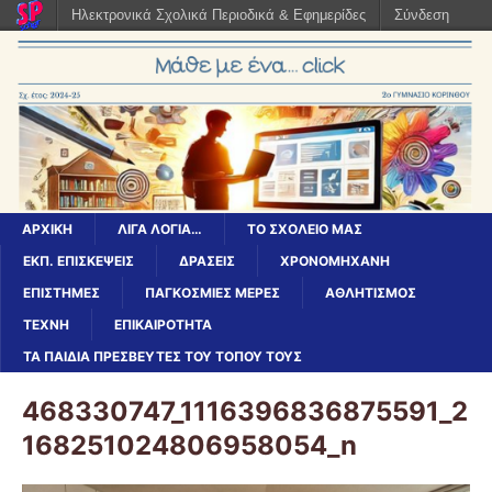
Ηλεκτρονικά Σχολικά Περιοδικά & Εφημερίδες
Σύνδεση
ΑΡΧΙΚΉ
ΛΊΓΑ ΛΌΓΙΑ…
ΤΟ ΣΧΟΛΕΊΟ ΜΑΣ
ΕΚΠ. ΕΠΙΣΚΈΨΕΙΣ
ΔΡΆΣΕΙΣ
ΧΡΟΝΟΜΗΧΑΝΗ
ΕΠΙΣΤΉΜΕΣ
ΠΑΓΚΌΣΜΙΕΣ ΜΈΡΕΣ
ΑΘΛΗΤΙΣΜΟΣ
ΤΕΧΝΗ
ΕΠΙΚΑΙΡΟΤΗΤΑ
ΤΑ ΠΑΙΔΙΆ ΠΡΕΣΒΕΥΤΈΣ ΤΟΥ ΤΌΠΟΥ ΤΟΥΣ
468330747_1116396836875591_2
168251024806958054_n