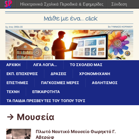
Ηλεκτρονικά Σχολικά Περιοδικά & Εφημερίδες
Σύνδεση
ΑΡΧΙΚΉ
ΛΊΓΑ ΛΌΓΙΑ…
ΤΟ ΣΧΟΛΕΊΟ ΜΑΣ
ΕΚΠ. ΕΠΙΣΚΈΨΕΙΣ
ΔΡΆΣΕΙΣ
ΧΡΟΝΟΜΗΧΑΝΗ
ΕΠΙΣΤΉΜΕΣ
ΠΑΓΚΌΣΜΙΕΣ ΜΈΡΕΣ
ΑΘΛΗΤΙΣΜΟΣ
ΤΕΧΝΗ
ΕΠΙΚΑΙΡΟΤΗΤΑ
ΤΑ ΠΑΙΔΙΆ ΠΡΕΣΒΕΥΤΈΣ ΤΟΥ ΤΌΠΟΥ ΤΟΥΣ
-> Μουσεία
Πλωτό Ναυτικό Μουσείο Θωρηκτό Γ.
Αβερώφ