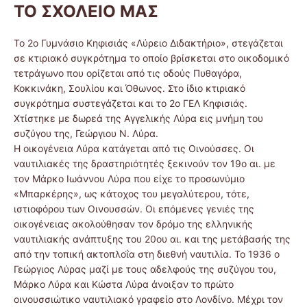
ΤΟ ΣΧΟΛΕΙΟ ΜΑΣ
Το 2ο Γυμνάσιο Κηφισιάς «Λύρειο Διδακτήριο», στεγάζεται
σε κτιριακό συγκρότημα το οποίο βρίσκεται στο οικοδομικό
τετράγωνο που ορίζεται από τις οδούς Πυθαγόρα,
Κοκκινάκη, Σουλίου και Όθωνος. Στο ίδιο κτιριακό
συγκρότημα συστεγάζεται και το 2ο ΓΕΛ Κηφισιάς.
Χτίστηκε με δωρεά της Αγγελικής Λύρα εις μνήμη του
συζύγου της, Γεώργιου Ν. Λύρα.
Η οικογένεια Λύρα κατάγεται από τις Οινούσσες. Οι
ναυτιλιακές της δραστηριότητές ξεκινούν τον 19ο αι. με
τον Μάρκο Ιωάννου Λύρα που είχε το προσωνύμιο
«Μπαρκέρης», ως κάτοχος του μεγαλύτερου, τότε,
ιστιοφόρου των Οινουσσών. Οι επόμενες γενιές της
οικογένειας ακολούθησαν τον δρόμο της ελληνικής
ναυτιλιακής ανάπτυξης του 20ου αι. και της μετάβασής της
από την τοπική ακτοπλοΐα στη διεθνή ναυτιλία. Το 1936 ο
Γεώργιος Λύρας μαζί με τους αδελφούς της συζύγου του,
Μάρκο Λύρα και Κώστα Λύρα άνοιξαν το πρώτο
οινουσσιώτικο ναυτιλιακό γραφείο στο Λονδίνο. Μέχρι τον