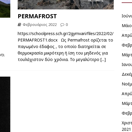
PERMAFROST
Ioύν
Φεβρουάριος 2022
0
Μάιο
https://schoolpress.sch.gr/2gymvari/files/2022/02/
Απρί
PERMAFROST1.docx Ως Permafrost ορίζεται το
Φεβρ
παγωμένο έδαφος , το οποίο διατηρείται σε
θερμοκρασία μικρότερη ή ίση του μηδενός για
ότι
Μάρτ
τουλάχιστον δύο χρόνια. Το μεγαλύτερο
[...]
Ιανο
Δεκέ
Νοέμ
Απρί
Μάρτ
Φεβρ
Χρισ
2021 