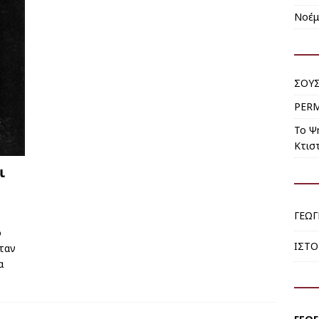
Νοέμ
ΣΟΥΣ
PER
Το Ψ
Κτιστ
ι
ΓΕΩ
ο
ΙΣΤΟ
ήταν
α