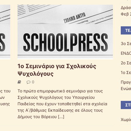
Δράσ
Φεβ 
ΤΕ
3o Σ
ΕΝΔΟ
2o Σ
1o Σεμινάριο για Σχολικούς
1o Σ
Ψυχολόγους
0
Πραγ
Ενώσ
ς του
Το πρώτο επιμορφωτικό σεμινάριο για τους
δων
Σχολικούς Ψυχολόγους του Υπουργείου
ευσης
Παιδείας που έχουν τοποθετηθεί στα σχολεία
ΣΤ
της Α΄/βάθμιας Εκπαίδευσης σε όλους τους
Δήμους του Βόρειου
[...]
Χωρί