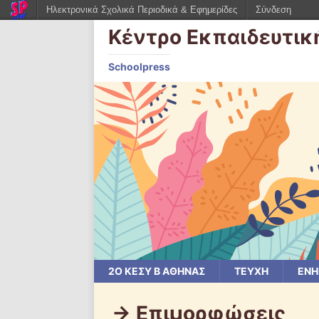
Ηλεκτρονικά Σχολικά Περιοδικά & Εφημερίδες
Σύνδεση
Κέντρο Εκπαιδευτικ
Schoolpress
2Ο ΚΕΣΥ Β ΑΘΉΝΑΣ
ΤΕΥΧΗ
ΕΝΗ
-> Επιμορφώσεις