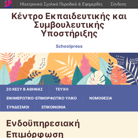
Ηλεκτρονικά Σχολικά Περιοδικά & Εφημερίδες
Σύνδεση
Κέντρο Εκπαιδευτικής και
Συμβουλευτικής
Υποστήριξης
Schoolpress
2Ο ΚΕΣΥ Β ΑΘΉΝΑΣ
ΤΕΥΧΗ
ΕΝΗΜΕΡΩΤΙΚΟ-ΕΠΙΜΟΡΦΩΤΙΚΟ ΥΛΙΚΟ
ΝΟΜΟΘΕΣΊΑ
ΣΎΝΔΕΣΜΟΙ
ΕΠΙΚΟΙΝΩΝΙΑ
Ενδοϋπηρεσιακή
Επιμόρφωση