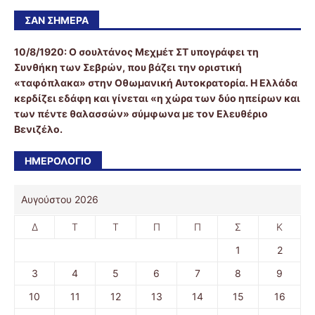
ΣΑΝ ΣΉΜΕΡΑ
10/8/1920:
Ο σουλτάνος Μεχμέτ ΣΤ υπογράφει τη
Συνθήκη των Σεβρών, που βάζει την οριστική
«ταφόπλακα» στην Οθωμανική Αυτοκρατορία. Η Ελλάδα
κερδίζει εδάφη και γίνεται «η χώρα των δύο ηπείρων και
των πέντε θαλασσών» σύμφωνα με τον Ελευθέριο
Βενιζέλο.
ΗΜΕΡΟΛΟΓΙΟ
Αυγούστου 2026
Δ
Τ
Τ
Π
Π
Σ
Κ
1
2
3
4
5
6
7
8
9
10
11
12
13
14
15
16