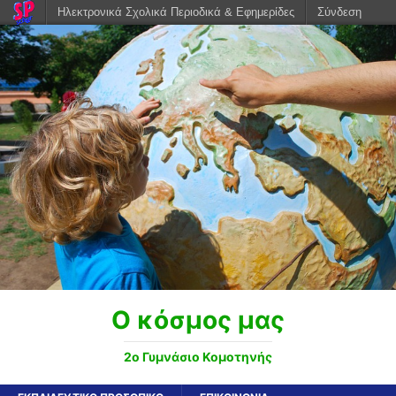
Ηλεκτρονικά Σχολικά Περιοδικά & Εφημερίδες
Σύνδεση
Ο κόσμος μας
2ο Γυμνάσιο Κομοτηνής