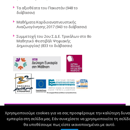
Τα αξιοθέατα του Πακιστάν (948 το
διάβασαν)
Μαθήματα Καρδιοαναπνευστικής
Αναζωογόνησης 2017 (943 το διάβασαν)
Συμμετοχή του 2ου Σ.Δ.Ε. Τρικάλων στο 8ο
Μαθητικό Φεστιβάλ Ψηφιακής
Δημιουργίας! (833 το διάβασαν)
Χρησιμοποιούμε cookies για να σας προσφέρουμε την καλύτερη δυνα
© 2026
εμπειρία στη σελίδα μας. Εάν συνεχίσετε να χρησιμοποιείτε τη σελίδ
θα υποθέσουμε πως είστε ικανοποιημένοι με αυτό.