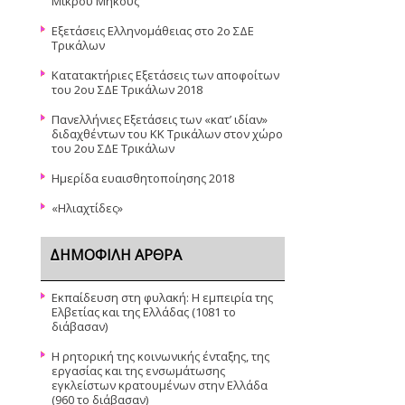
Μικρού Μήκους
Εξετάσεις Ελληνομάθειας στο 2ο ΣΔΕ
Τρικάλων
Κατατακτήριες Εξετάσεις των αποφοίτων
του 2ου ΣΔΕ Τρικάλων 2018
Πανελλήνιες Εξετάσεις των «κατ’ ιδίαν»
διδαχθέντων του ΚΚ Τρικάλων στον χώρο
του 2ου ΣΔΕ Τρικάλων
Ημερίδα ευαισθητοποίησης 2018
«Ηλιαχτίδες»
ΔΗΜΟΦΙΛΉ ΆΡΘΡΑ
Εκπαίδευση στη φυλακή: Η εμπειρία της
Ελβετίας και της Ελλάδας (1081 το
διάβασαν)
Η ρητορική της κοινωνικής ένταξης, της
εργασίας και της ενσωμάτωσης
εγκλείστων κρατουμένων στην Ελλάδα
(960 το διάβασαν)