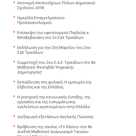
Απονομή Απολυτήριων Τίτλων Δημοτικού
Σχολείου 2018
Ημερίδα Επαγγελματικού
Προσανατολισμού
Επίσκεψη του υφυπουργού Παιδείας κ.
Μπαξεβανάκη στο 2ο ΣΔΕ Τρικάλων
Εκδήλωση για την 25η Μαρτίου του 2ου
ΣΔΕ Τρικάλων
Συμμετοχή του 2ου Σ.Δ.Ε. Τρικάλων στο 8ο
Μαθητικό Φεστιβάλ Ψηφιακής
Δημιουργίας!
Εκπαίδευση στη φυλακή: Η εμπειρία της
Ελβετίας και της Ελλάδας
Η ρητορική της κοινωνικής ένταξης, της
εργασίας και της ενσωμάτωσης
εγκλείστων κρατουμένων στην Ελλάδα
Διεξαγωγή εξετάσεων Αγγλικής Γλώσσας
Βράβευση της ταινίας «Το δάσος» στο 8ο
Διεθνή Μαθητικό Διαγωνισμό Ταινιών