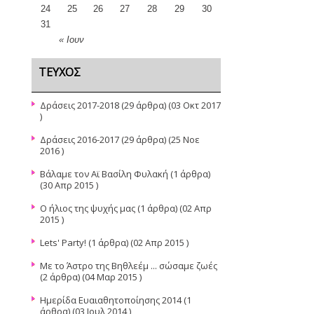
24
25
26
27
28
29
30
31
« Ιουν
ΤΕΎΧΟΣ
Δράσεις 2017-2018
(29 άρθρα) (03 Οκτ 2017
)
Δράσεις 2016-2017
(29 άρθρα) (25 Νοε
2016 )
Βάλαμε τον Αϊ Βασίλη Φυλακή
(1 άρθρα)
(30 Απρ 2015 )
Ο ήλιος της ψυχής μας
(1 άρθρα) (02 Απρ
2015 )
Lets' Party!
(1 άρθρα) (02 Απρ 2015 )
Με το Άστρο της Βηθλεέμ ... σώσαμε ζωές
(2 άρθρα) (04 Μαρ 2015 )
Ημερίδα Ευαιαθητοποίησης 2014
(1
άρθρα) (03 Ιουλ 2014 )