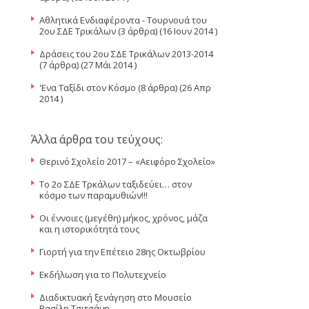
Αθλητικά Ενδιαφέροντα - Τουρνουά του
2ου ΣΔΕ Τρικάλων
(3 άρθρα) (16 Ιουν 2014 )
Δράσεις του 2ου ΣΔΕ Τρικάλων 2013-2014
(7 άρθρα) (27 Μάι 2014 )
'Ενα Ταξίδι στον Κόσμο
(8 άρθρα) (26 Απρ
2014 )
Άλλα άρθρα του τεύχους:
Θερινό Σχολείο 2017 – «Αειφόρο Σχολείο»
Το 2ο ΣΔΕ Τρκάλων ταξιδεύει… στον
κόσμο των παραμυθιών!!!
Οι έννοιες (μεγέθη) μήκος, χρόνος, μάζα
και η ιστορικότητά τους
Γιορτή για την Επέτειο 28ης Οκτωβρίου
Εκδήλωση για το Πολυτεχνείο
Διαδικτυακή ξενάγηση στο Μουσείο
Βασίλη Τσιτσάνη