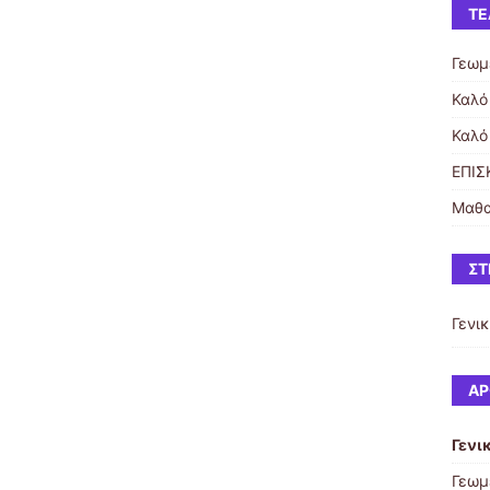
ΤΕ
Γεωμ
Καλό
Καλό
ΕΠΙΣ
Μαθα
ΣΤ
Γενι
ΆΡ
Γενι
Γεωμ