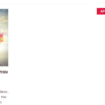
ΆΡ
 του
άκη»,
 του
η