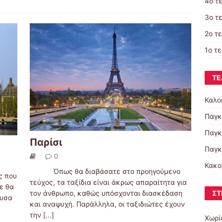
4ο τ
3ο τ
2ο τ
1ο τ
ΤΕ
Καλο
Παγκ
Παγκ
Παρίσι
Παγκ
0
Κακο
Όπως θα διαβάσατε στο προηγούμενο
 που
τεύχος, τα ταξίδια είναι άκρως απαραίτητα για
δε θα
ΣΤ
τον άνθρωπο, καθώς υπόσχονται διασκέδαση
ουσα
και αναψυχή. Παράλληλα, οι ταξιδιώτες έχουν
την
[...]
Χωρί