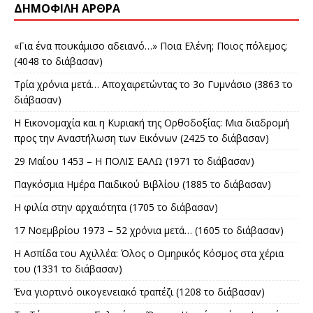
ΔΗΜΟΦΙΛΉ ΆΡΘΡΑ
«Για ένα πουκάμισο αδειανό…» Ποια Ελένη; Ποιος πόλεμος;
(4048 το διάβασαν)
Τρία χρόνια μετά… Αποχαιρετώντας το 3ο Γυμνάσιο (3863 το
διάβασαν)
Η Εικονομαχία και η Κυριακή της Ορθοδοξίας: Μια διαδρομή
προς την Αναστήλωση των Εικόνων (2425 το διάβασαν)
29 Μαΐου 1453 – Η ΠΟΛΙΣ ΕΑΛΩ (1971 το διάβασαν)
Παγκόσμια Ημέρα Παιδικού Βιβλίου (1885 το διάβασαν)
Η φιλία στην αρχαιότητα (1705 το διάβασαν)
17 Νοεμβρίου 1973 – 52 χρόνια μετά… (1605 το διάβασαν)
Η Ασπίδα του Αχιλλέα: Όλος ο Ομηρικός Κόσμος στα χέρια
του (1331 το διάβασαν)
Ένα γιορτινό οικογενειακό τραπέζι (1208 το διάβασαν)