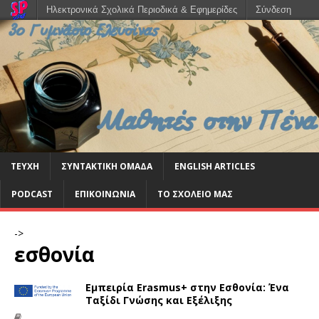
Ηλεκτρονικά Σχολικά Περιοδικά & Εφημερίδες
Σύνδεση
ΤΕΥΧΗ
ΣΥΝΤΑΚΤΙΚΗ ΟΜΑΔΑ
ENGLISH ARTICLES
PODCAST
ΕΠΙΚΟΙΝΩΝΙΑ
ΤΟ ΣΧΟΛΕΙΟ ΜΑΣ
->
εσθονία
Εμπειρία Erasmus+ στην Εσθονία: Ένα
Ταξίδι Γνώσης και Εξέλιξης