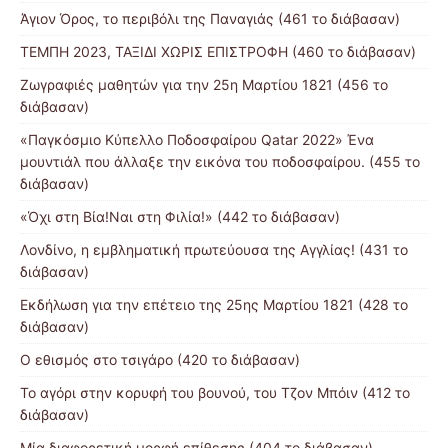
Άγιον Όρος, το περιβόλι της Παναγιάς (461 το διάβασαν)
ΤΕΜΠΗ 2023, ΤΑΞΙΔΙ ΧΩΡΙΣ ΕΠΙΣΤΡΟΦΗ (460 το διάβασαν)
Ζωγραφιές μαθητών για την 25η Μαρτίου 1821 (456 το
διάβασαν)
«Παγκόσμιο Κύπελλο Ποδοσφαίρου Qatar 2022» Ένα
μουντιάλ που άλλαξε την εικόνα του ποδοσφαίρου. (455 το
διάβασαν)
«Όχι στη Βία!Ναι στη Φιλία!» (442 το διάβασαν)
Λονδίνο, η εμβληματική πρωτεύουσα της Αγγλίας! (431 το
διάβασαν)
Εκδήλωση για την επέτειο της 25ης Μαρτίου 1821 (428 το
διάβασαν)
Ο εθισμός στο τσιγάρο (420 το διάβασαν)
Το αγόρι στην κορυφή του βουνού, του Τζον Μπόιν (412 το
διάβασαν)
Μία διαφορετική μορφή επίθεσης (404 το διάβασαν)