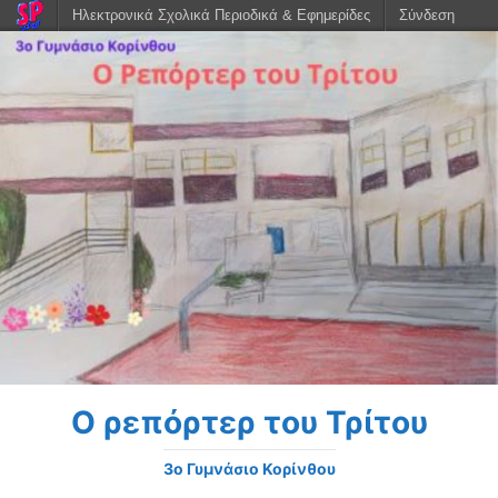
Ηλεκτρονικά Σχολικά Περιοδικά & Εφημερίδες
Σύνδεση
Ο ρεπόρτερ του Τρίτου
3o Γυμνάσιο Κορίνθου