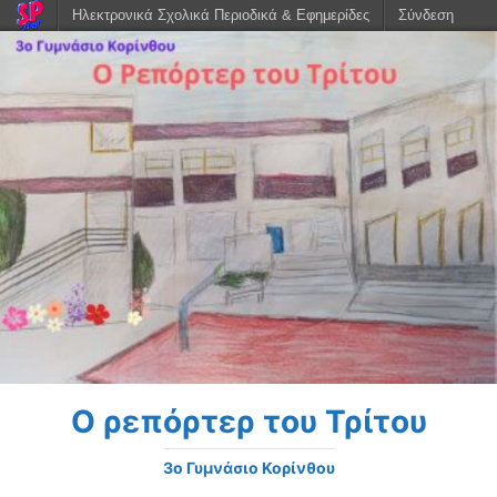
Ηλεκτρονικά Σχολικά Περιοδικά & Εφημερίδες
Σύνδεση
Ο ρεπόρτερ του Τρίτου
3o Γυμνάσιο Κορίνθου