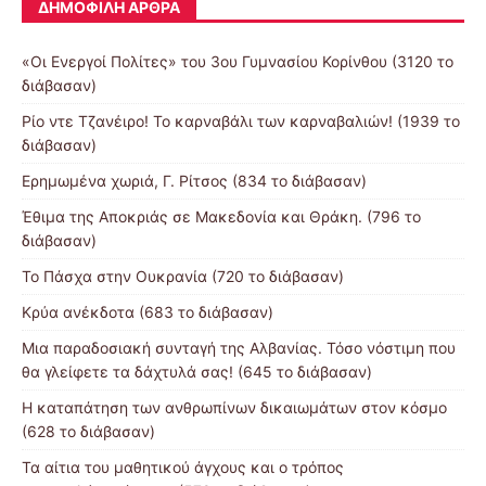
ΔΗΜΟΦΙΛΉ ΆΡΘΡΑ
«Οι Ενεργοί Πολίτες» του 3ου Γυμνασίου Κορίνθου (3120 το
διάβασαν)
Ρίο ντε Τζανέιρο! Το καρναβάλι των καρναβαλιών! (1939 το
διάβασαν)
Ερημωμένα χωριά, Γ. Ρίτσος (834 το διάβασαν)
Έθιμα της Αποκριάς σε Μακεδονία και Θράκη. (796 το
διάβασαν)
Το Πάσχα στην Ουκρανία (720 το διάβασαν)
Κρύα ανέκδοτα (683 το διάβασαν)
Μια παραδοσιακή συνταγή της Αλβανίας. Τόσο νόστιμη που
θα γλείφετε τα δάχτυλά σας! (645 το διάβασαν)
Η καταπάτηση των ανθρωπίνων δικαιωμάτων στον κόσμο
(628 το διάβασαν)
Τα αίτια του μαθητικού άγχους και ο τρόπος