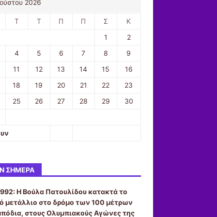
ούστου 2026
Τ
Τ
Π
Π
Σ
Κ
1
2
4
5
6
7
8
9
11
12
13
14
15
16
18
19
20
21
22
23
25
26
27
28
29
30
ουν
Ν ΣΉΜΕΡΑ
1992:
Η Βούλα Πατουλίδου κατακτά το
ό μετάλλιο στο δρόμο των 100 μέτρων
μπόδια, στους Ολυμπιακούς Αγώνες της