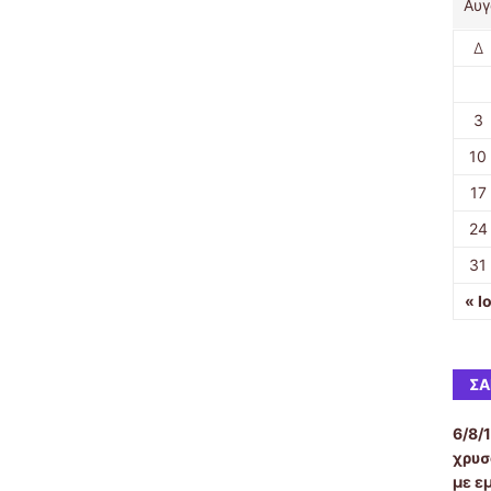
Αυγ
Δ
3
10
17
24
31
« Ι
ΣΑ
6/8/
χρυσ
με ε