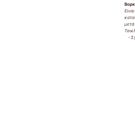
Βαρκ
Είνα
κατα
μετά
Τσικ
-
Σ