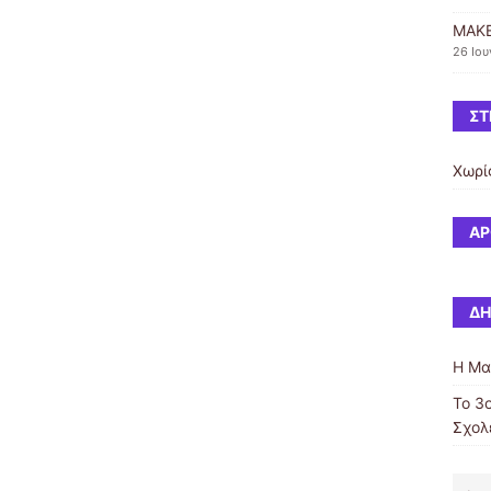
MAKE
26 Ιου
ΣΤ
Χωρί
ΆΡ
ΔΗ
Η Μα
Το 3
Σχολ