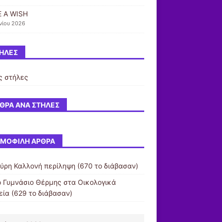
 A WISH
νίου 2026
ΉΛΕΣ
ς στήλες
ΘΡΑ ΑΝΆ ΣΤΉΛΕΣ
ΜΟΦΙΛΉ ΆΡΘΡΑ
ύρη Καλλονή περίληψη (670 το διάβασαν)
ο Γυμνάσιο Θέρμης στα Οικολογικά
εία (629 το διάβασαν)