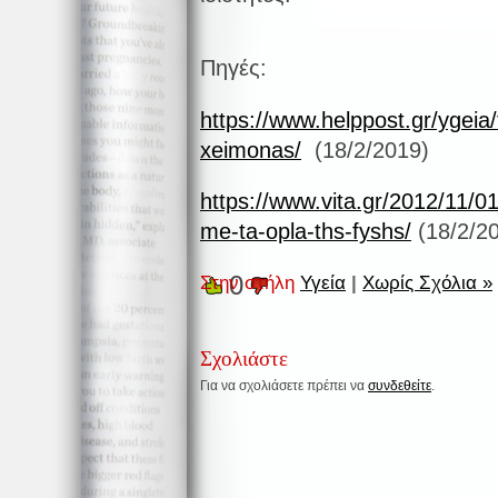
Πηγές:
https://www.helppost.gr/ygeia
xeimonas/
(18/2/2019)
https://www.vita.gr/2012/11/0
me-ta-opla-ths-fyshs/
(18/2/2
0
Στην στήλη
Υγεία
|
Χωρίς Σχόλια »
Σχολιάστε
Για να σχολιάσετε πρέπει να
συνδεθείτε
.