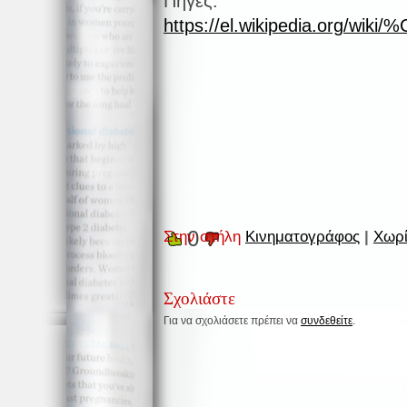
Πηγές:
https://el.wikipedia.
0
Στην στήλη
Κινηματογράφος
|
Χωρί
Σχολιάστε
Για να σχολιάσετε πρέπει να
συνδεθείτε
.