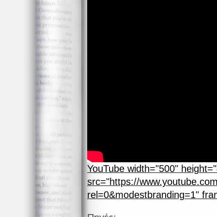
YouTube width="500" height="
src="https://www.youtube.c
rel=0&modestbranding=1" fram