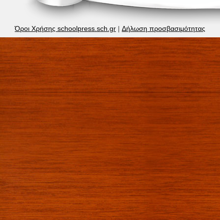
Όροι Χρήσης schoolpress.sch.gr
|
Δήλωση προσβασιμότητας