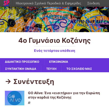
Ηλεκτρονικά Σχολικά Περιοδικά & Εφημερίδες
Σύνδεση
4ο Γυμνάσιο Κοζάνης
Ενός τετάρτου υπόθεση
ΔΙΔΑΚΤΙΚΟ ΠΡΟΣΩΠΙΚΟ
ΕΠΙΚΟΙΝΩΝΙΑ
ΣΥΝΤΑΚΤΙΚΗ ΟΜΑΔΑ
ΤΕΥΧΗ
ΤΟ ΣΧΟΛΕΙΟ ΜΑΣ
-> Συνέντευξη
GO Alive: Ένα «εισιτήριο» για την Ευρώπη
στην καρδιά της Κοζάνης