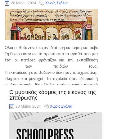
20 Μαΐου 2024
Χωρίς Σχόλια
Όλοι οι Βυζαντινοί είχαν ιδιαίτερη εκτίμηση και σεβασμό προς την εκπαίδε
Τη θεωρούσαν ως το πρώτο από τα αγαθά που μπορούσαν να κατέχουν και
έτσι οι πατέρες φρόντιζαν για την εκπαίδευση
των παιδιών τους.
Η εκπαίδευση στο Βυζάντιο δεν ήταν υποχρεωτική. Σχολεία, δάσκαλοι και
κληρικοί και μοναχοί. Τα σχολεία ήταν ιδιωτικά ή
εκκλησιαστικά . Επειδή δεν υπήρχε ενιαίο κρατικό
σχολικό
Ο μυστικός κόσμος της εικόνας της
Σταύρωσης
συνέχεια..
20 Μαΐου 2024
Χωρίς Σχόλια