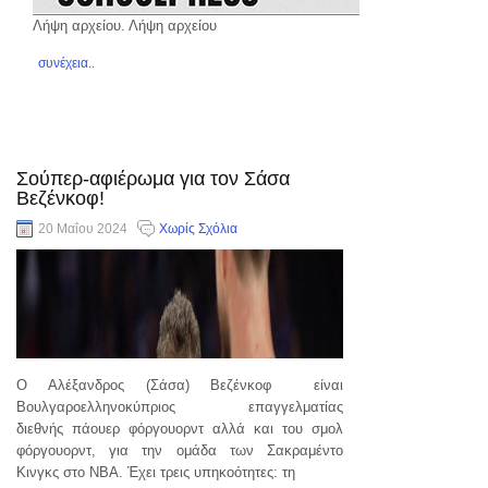
Λήψη αρχείου. Λήψη αρχείου
συνέχεια..
Σούπερ-αφιέρωμα για τον Σάσα
Βεζένκοφ!
20 Μαΐου 2024
Χωρίς Σχόλια
Ο Αλέξανδρος (Σάσα) Βεζένκοφ είναι
Βουλγαροελληνοκύπριος επαγγελματίας
διεθνής πάουερ φόργουορντ αλλά και του σμολ
φόργουορντ, για την ομάδα των Σακραμέντο
Κινγκς στο ΝΒΑ. Έχει τρεις υπηκοότητες: τη