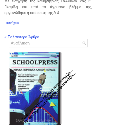
Με εισήγηση της καθηγήτριας Γαλλικών κας Ε.
Γκαμίλη και υπό το άγρυπνο βλέμμα της,
οργανώθηκε η επίσκεψη της Α &
συνέχεια..
«
Παλαιότερα Άρθρα
To 4ο Γυμνάσιο Πειραιά παρουσιάζει...
Το 4ο Γυμνάσιο Πειραιά παρουσιάζει...